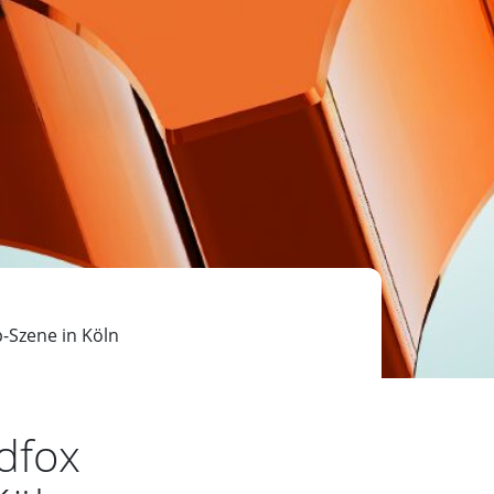
p-Szene in Köln
wdfox