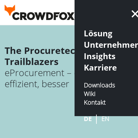
Lösung
Unternehme
The Procuretech
Insights
Trailblazers
Karriere
eProcurement – einfach,
effizient, besser
Downloads
Wiki
Kontakt
DE
EN