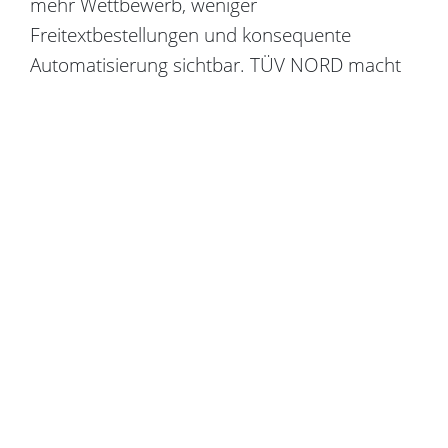
mehr Wettbewerb, weniger
Freitextbestellungen und konsequente
Automatisierung sichtbar. TÜV NORD macht
CO2 im indirekten Einkauf erstmals belastbar
messbar und verbindet das mit
Standardisierung über viele Einheiten hinweg.
Das ist die Richtung für die nächsten Jahre:
Kostenhebel realisieren und Nachhaltigkeit
datenbasiert steuern – ohne den Alltag zu
verkomplizieren“, sagt Dirk Schäfer,
Geschäftsführer von Crowdfox.
Mehr über die BME Awards