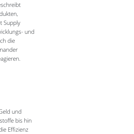
schreibt
odukten,
t Supply
icklungs- und
ch die
inander
agieren.
 Geld und
toffe bis hin
ie Effizienz