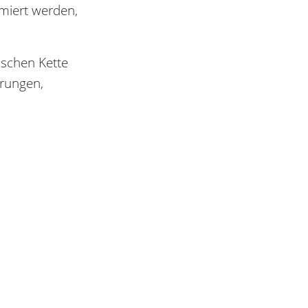
miert werden,
ischen Kette
örungen,