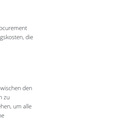
Procurement
gskosten, die
zwischen den
n zu
ehen, um alle
ne