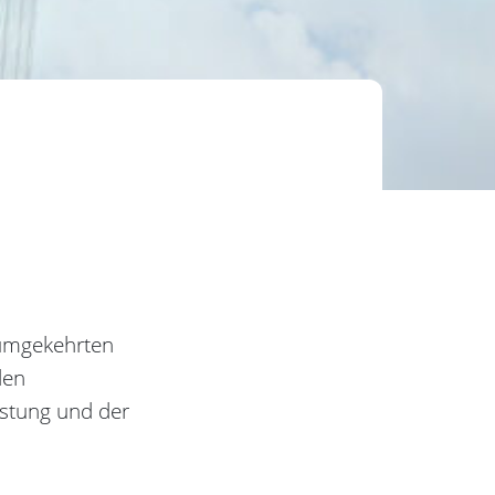
m umgekehrten
den
eistung und der