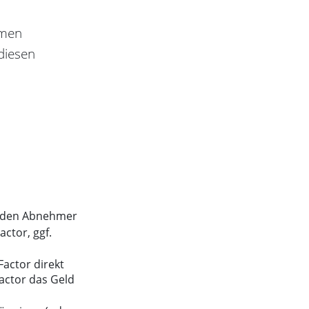
hmen
 diesen
h den Abnehmer
ctor, ggf.
actor direkt
actor das Geld