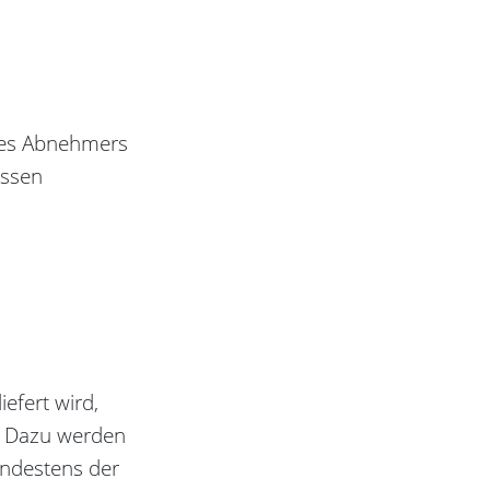
ines Abnehmers
essen
efert wird,
n. Dazu werden
indestens der