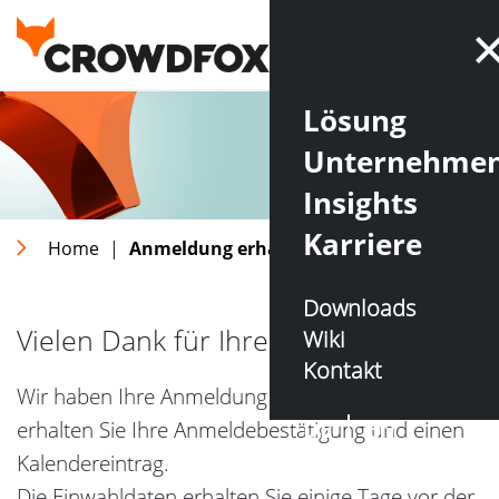
Lösung
Unternehme
Insights
Karriere
Home
|
Anmeldung erhalten
Downloads
Vielen Dank für Ihre Anmeldung!
Wiki
Kontakt
Wir haben Ihre Anmeldung erhalten. In Kürze
DE
EN
erhalten Sie Ihre Anmeldebestätigung und einen
Kalendereintrag.
Die Einwahldaten erhalten Sie einige Tage vor der