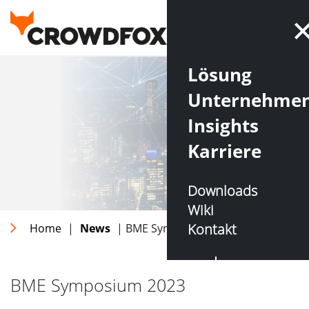
Lösung
Unternehme
Insights
Karriere
Downloads
Wiki
Kontakt
Home
|
News
| BME Symposium 2023
DE
EN
BME Symposium 2023